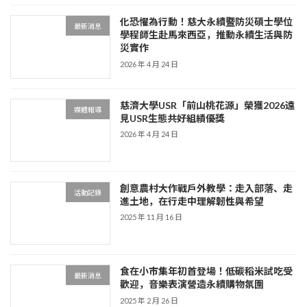
化恐懼為行動！慈大永續暨防災碩士學位
最新消息
學程師生赴馬來西亞，推動永續生活與防
災實作
2026 年 4 月 24 日
慈濟大學USR「前山桃花源」榮獲2026遠
媒體報導
見USR生態共好組績優獎
2026 年 4 月 24 日
創意農村大作戰戶外教學：走入部落、走
活動記錄
進土地，在行走中理解韌性與希望
2025 年 11 月 16 日
食在小市集年初首登場！低碳稻米試吃受
最新消息
歡迎，音樂表演營造永續購物氛圍
2025 年 2 月 26 日