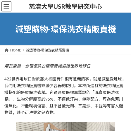
Skip
Skip
慈濟大學USR教學研究中心
to
to
the
the
content
Navigation
減塑購物-環保洗衣精販賣機
HOME
減塑購物-環保洗衣精販賣機
用花東第一台環保洗衣精販賣機迎接世界地球日
422世界地球日對於慈大校園有件很有意義的事，就是減塑愛地球，
我們用洗衣精販賣機來減少容器的使用。本校所進駐的洗衣精販賣
機搭配的是環保洗衣精。它通過環保標章認證的「洗寶環保洗衣
精」，生物分解度高於95%，不僅低汙染、無磷配方，可避免河川
優氧化、降低環境傷害、且不含螢光劑、三氯沙、甲醛等有害人體
物質，甚至可洗嬰幼兒衣物。