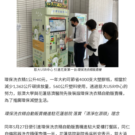
慈大USR中心 引進花東第一台
環保洗衣精販賣機
環保洗衣精1公升40元，一年大約可節省4000支大塑膠瓶，相當於
減少1,363公斤碳排放量，560公斤塑料使用，透過慈大USR中心的
努力，慈濟大學與花蓮慈濟醫院先後裝設環保洗衣精自動販賣機，
為了推廣環保減塑生活。
環保洗衣精自動販賣機進駐花蓮慈院 落實「清淨在源頭」理念
同年5月27日便引進環保洗衣精自動販賣機進駐大愛樓打餐區，同仁
自備容器洗衣精僅市價一半，花蓮慈院副院長吳彬安表示，慈大消