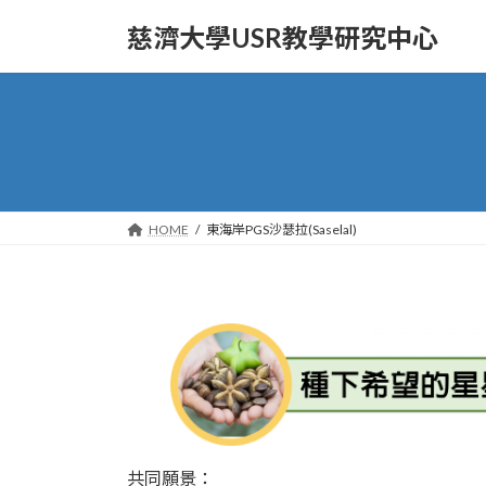
Skip
Skip
to
to
慈濟大學USR教學研究中心
the
the
content
Navigation
HOME
東海岸PGS沙瑟拉(Saselal)
共同願景：