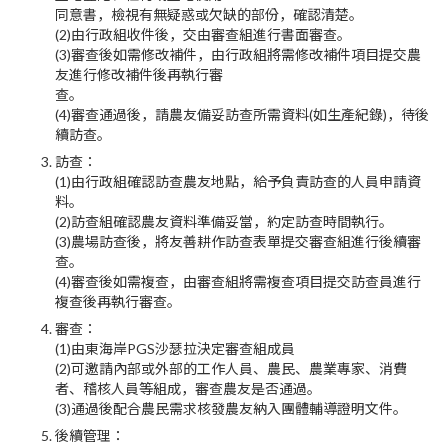
同意書，檢視有無疑惑或欠缺的部份，確認清楚。
(2)由行政組收件後，交由審查組進行書面審查。
(3)審查後如需修改補件，由行政組將需修改補件項目提交農
友進行修改補件後再執行審
查。
(4)審查通過後，請農友備妥訪查所需資料(如生產紀錄)，待後
續訪查。
訪查：
(1)
由行政組確認訪查農友地點，給予負責訪查的人員申請資
料。
(2)訪查組確認農友資料準備妥當，約定訪查時間執行。
(3)農場訪查後，將友善耕作訪查表單提交審查組進行後續審
查。
(4)審查後如需複查，由審查組將需複查項目提交訪查員進行
複查後再執行審查。
審查：
(1)
由東海岸PGS沙瑟拉決定審查組成員
(2)可邀請內部或外部的工作人員、農民、農業專家、消費
者、稽核人員等組成，審查農友是否通過。
(3)通過後配合農民需求核發農友納入團體輔導證明文件。
後續管理：