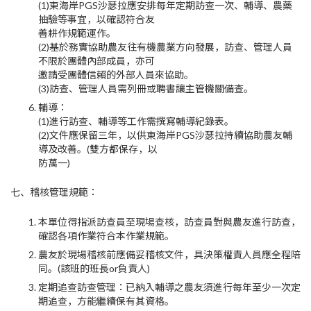
(1)
東海岸PGS沙瑟拉應安排每年定期訪查一次、輔導、農藥
抽驗等事宜，以確認符合友
善耕作規範運作。
(2)基於務實協助農友往有機農業方向發展，訪查、管理人員
不限於團體內部成員，亦可
邀請受團體信賴的外部人員來協助。
(3)訪查、管理人員需列冊或聘書讓主管機關備查。
輔導：
(1)
進行訪查、輔導等工作需撰寫輔導紀錄表。
(2)文件應保留三年，以供東海岸PGS沙瑟拉持續協助農友輔
導及改善。(雙方都保存，以
防萬一)
七、稽核管理規範：
本單位得指派訪查員至現場查核，訪查員對與農友進行訪查，
確認各項作業符合本作業規範。
農友於現場稽核前應備妥稽核文件，具決策權責人員應全程陪
同。(該班的班長or負責人)
定期追查訪查管理：已納入輔導之農友須進行每年至少一次定
期追查，方能繼續保有其資格。