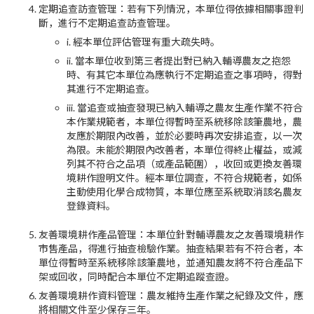
定期追查訪查管理：若有下列情況，本單位得依據相關事證判
斷，進行不定期追查訪查管理。
i. 經本單位評估管理有重大疏失時。
ii. 當本單位收到第三者提出對已納入輔導農友之抱怨
時、有其它本單位為應執行不定期追查之事項時，得對
其進行不定期追查。
iii. 當追查或抽查發現已納入輔導之農友生產作業不符合
本作業規範者，本單位得暫時至系統移除該筆農地，農
友應於期限內改善，並於必要時再次安排追查，以一次
為限。未能於期限內改善者，本單位得終止權益，或減
列其不符合之品項（或產品範圍），收回或更換友善環
境耕作證明文件。經本單位調查，不符合規範者，如係
主動使用化學合成物質，本單位應至系統取消該名農友
登錄資料。
友善環境耕作產品管理：本單位針對輔導農友之友善環境耕作
市售產品，得進行抽查檢驗作業。抽查結果若有不符合者，本
單位得暫時至系統移除該筆農地，並通知農友將不符合產品下
架或回收，同時配合本單位不定期追蹤查證。
友善環境耕作資料管理：農友維持生產作業之紀錄及文件，應
將相關文件至少保存三年。