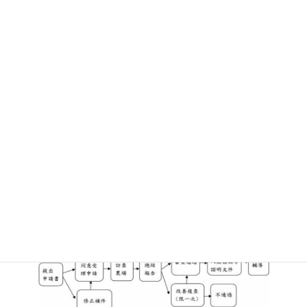
東海岸PGS沙瑟發展第一階段以擁有有機認證農民為主；第二
階段才開放非有機認證農民。
為減少行政操作程序，參與農民以使用「努力小農」APP進行
生產紀錄。
三、農友申請團體輔導應準備文件
申請：東海岸PGS沙瑟拉申請書、有機認證(第一階段)、承諾
書、生產紀錄(至少三個月)、土地登記、租約或土地使用同意
書。
訪查：生產紀錄、試驗改良場所肥力、灌溉水質檢測報告作為
輔導之參考。
四、申請流程說明(繳交申請書後，二個月內完成，如有複查視實際
狀況決定)