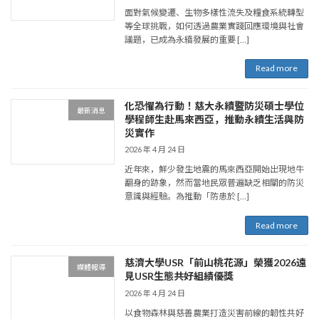
面對氣候變遷、生物多樣性流失及糧食系統轉型
等全球挑戰，如何透過農業實踐回應環境與社會
議題，已成為永續發展的重要 […]
Read more
化恐懼為行動！慈大永續暨防災碩士學位
最新消息
學程師生赴馬來西亞，推動永續生活與防
災實作
2026 年 4 月 24 日
近年來，鮮少發生地震的馬來西亞開始出現地牛
翻身的跡象，然而當地民眾普遍缺乏相關的防災
意識與經驗。為推動「防患於 […]
Read more
慈濟大學USR「前山桃花源」榮獲2026遠
媒體報導
見USR生態共好組績優獎
2026 年 4 月 24 日
以食物森林與慈善農業打造災害前線的韌性共好