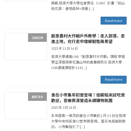
典範 慈濟大學大學社會責任（USR）計畫「前山
桃花源：食物森林×慈善 […]
Read more
創意農村大作戰戶外教學：走入部落、走
活動記錄
進土地，在行走中理解韌性與希望
2025 年 11 月 16 日
慈濟大學通識USR「創意農村大作戰」課程 帶領
學生深度探索花蓮山林的食農與防災 慈濟大學
USR通識課程於114 […]
Read more
食在小市集年初首登場！低碳稻米試吃受
最新消息
歡迎，音樂表演營造永續購物氛圍
2025 年 2 月 26 日
本年度第一場次的食在小市集於2 月 21 日在慈濟
大學中央校區東川堂 熱鬧登場，當天為慈誠懿德
日，小市集吸引了 […]