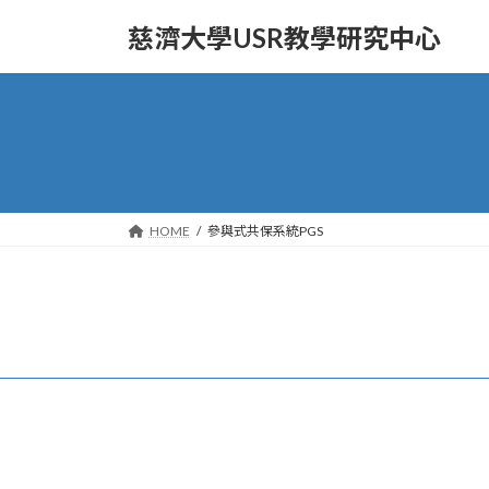
Skip
Skip
to
to
慈濟大學USR教學研究中心
the
the
content
Navigation
HOME
參與式共保系統PGS