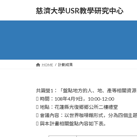
Skip
Skip
to
to
慈濟大學USR教學研究中心
the
the
content
Navigation
HOME
計劃成果
共識營1：「盤點地方的人、地、產等相關資
 時間：108年4月9日，10:00-12:00
 地點：花蓮縣光復鄉鄉公所二樓禮堂
 會議內容：以世界咖啡館形式，分為四個主
 與本計畫相關盤點內容如下表。