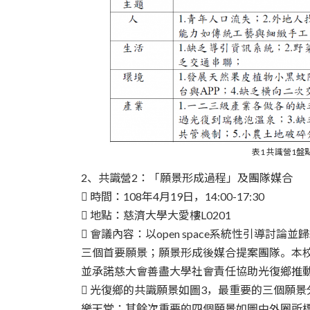
表1 共識營1
2、共識營2：「願景形成過程」及團隊媒合
 時間：108年4月19日，14:00-17:30
 地點：慈濟大學大愛樓L0201
 會議內容：以open space系統性引導
三個首要願景；願景形成後媒合提案團隊。本
並承諾慈大會善盡大學社會責任協助光復鄉推
 光復鄉的共識願景如圖3，最重要的三個願
樂天堂；其餘次重要的四個願景如圖中外圈所