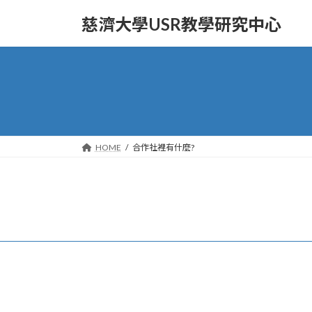
Skip
Skip
to
to
慈濟大學USR教學研究中心
the
the
content
Navigation
HOME
合作社裡有什麼?