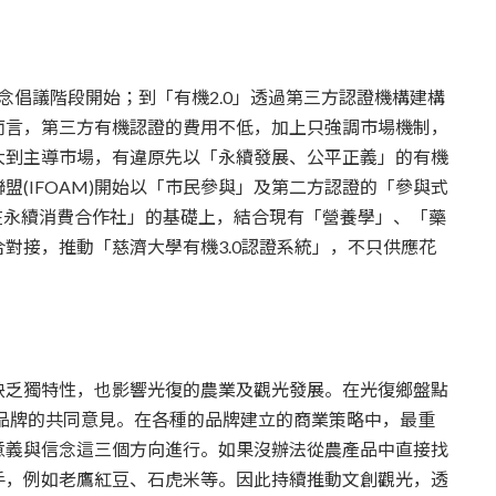
理念倡議階段開始；到「有機2.0」透過第三方認證機構建構
而言，第三方有機認證的費用不低，加上只強調市場機制，
大到主導市場，有違原先以「永續發展、公平正義」的有機
(IFOAM)開始以「市民參與」及第二方認證的「參與式
在永續消費合作社」的基礎上，結合現有「營養學」、「藥
對接，推動「慈濟大學有機3.0認證系統」，不只供應花
缺乏獨特性，也影響光復的農業及觀光發展。在光復鄉盤點
品牌的共同意見。在各種的品牌建立的商業策略中，最重
意義與信念這三個方向進行。如果沒辦法從農產品中直接找
手，例如老鷹紅豆、石虎米等。因此持續推動文創觀光，透