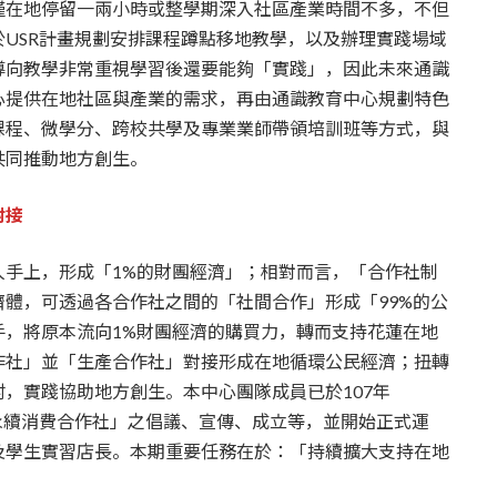
僅在地停留一兩小時或整學期深入社區產業時間不多，不但
USR計畫規劃安排課程蹲點移地教學，以及辦理實踐場域
導向教學非常重視學習後還要能夠「實踐」，因此未來通識
心提供在地社區與產業的需求，再由通識教育中心規劃特色
課程、微學分、跨校共學及專業業師帶領培訓班等方式，與
共同推動地方創生。
對接
人手上，形成「1%的財團經濟」；相對而言，「合作社制
體，可透過各合作社之間的「社間合作」形成「99%的公
手，將原本流向1%財團經濟的購買力，轉而支持花蓮在地
作社」並「生產合作社」對接形成在地循環公民經濟；扭轉
，實踐協助地方創生。本中心團隊成員已於107年
永續消費合作社」之倡議、宣傳、成立等，並開始正式運
及學生實習店長。本期重要任務在於：「持續擴大支持在地