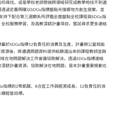
如何尋找，或是學校老師想做跨領域研究或教學時找不到適
透過定義明確以SDGs指標盤點光復鄉地方創生提案，並
支持下配合第三週期系所評鑑全面盤點全校課程與SDGs指
、全校服務學習、及高教深耕計畫項目，嘗試尋求更多連結
屬於SDGs指標12負責任的消費及生產，計畫辦公室就能
接資源後，將遭遇問題資料提供給篩選出來的課程教師並詢
領域在地問題解決工作會議協助解決。透過SDGs指標連結
教深耕計畫資源，協助解決在地問題，是本計畫重要規劃也
s指標的2零飢餓、8合宜工作與經濟成長、12負責任的消
永續經營目標。