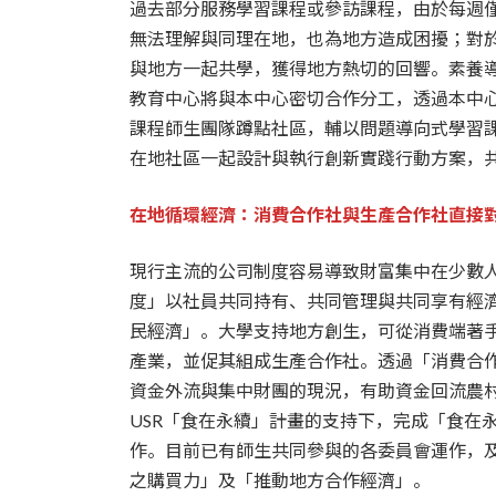
過去部分服務學習課程或參訪課程，由於每週
無法理解與同理在地，也為地方造成困擾；對於
與地方一起共學，獲得地方熱切的回響。素養
教育中心將與本中心密切合作分工，透過本中
課程師生團隊蹲點社區，輔以問題導向式學習
在地社區一起設計與執行創新實踐行動方案，
在地循環經濟：消費合作社與生產合作社直接
現行主流的公司制度容易導致財富集中在少數
度」以社員共同持有、共同管理與共同享有經濟
民經濟」。大學支持地方創生，可從消費端著
產業，並促其組成生產合作社。透過「消費合
資金外流與集中財團的現況，有助資金回流農村
USR「食在永續」計畫的支持下，完成「食在
作。目前已有師生共同參與的各委員會運作，
之購買力」及「推動地方合作經濟」。