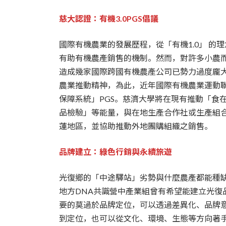
慈大認證：有機3.0PGS倡議
國際有機農業的發展歷程，從「有機1.0」 的
有助有機農產銷售的機制。然而，對許多小農
造成幾家國際跨國有機農產公司已勢力過度龐
農業推動精神，為此，近年國際有機農業運動聯盟
保障系統」PGS。慈濟大學將在現有推動「食
品檢驗」等能量，與在地生產合作社或生產組合
蓮地區，並協助推動外地團購組織之銷售。
品牌建立：綠色行銷與永續旅遊
光復鄉的「中途驛站」劣勢與什麼農產都能種
地方DNA共識營中產業組曾有希望能建立光復
要的莫過於品牌定位，可以透過差異化、品牌
到定位，也可以從文化、環境、生態等方向著