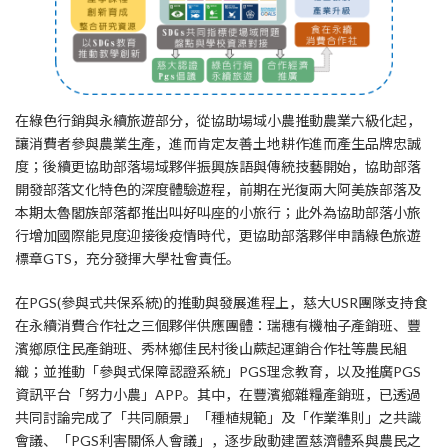
在綠色行銷與永續旅遊部分，從協助場域小農推動農業六級化起，
讓消費者參與農業生產，進而肯定友善土地耕作進而產生品牌忠誠
度；後續更協助部落場域夥伴振興族語與傳統技藝開始，協助部落
開發部落文化特色的深度體驗遊程，前期在光復兩大阿美族部落及
本期太魯閣族部落都推出叫好叫座的小旅行；此外為協助部落小旅
行增加國際能見度迎接後疫情時代，更協助部落夥伴申請綠色旅遊
標章GTS，充分發揮大學社會責任。
在PGS(參與式共保系統)的推動與發展進程上，慈大USR團隊支持食
在永續消費合作社之三個夥伴供應團體：瑞穗有機柚子產銷班、豐
濱鄉原住民產銷班、秀林鄉佳民村後山蕨起運銷合作社等農民組
織；並推動「參與式保障認證系統」PGS理念教育，以及推廣PGS
資訊平台「努力小農」APP。其中，在豐濱鄉雜糧產銷班，已透過
共同討論完成了「共同願景」「種植規範」及「作業準則」之共識
會議、「PGS利害關係人會議」，逐步啟動建置慈濟體系與農民之