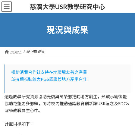
Skip
Skip
慈濟大學USR教學研究中心
to
to
the
the
content
Navigation
現況與成果
HOME
現況與成果
推動消費合作社支持在地環境友善之產業
並持續推動慈大PGS認證與地方產學合作
透過教學研究資源協助光復與萬榮鄉推動地方創生，形成示範後能
協助花蓮更多鄉鎮，同時校內推動通識教育創新讓USR理念及SDGs
深植教職員生心中。
計畫目標如下：