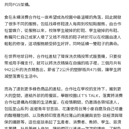
共同PGS架構。
食在永續消費合作社一直希望成為校園中最溫暖的角落，因此開發
了很多不同的服務，包括找尋修鞋達人每周到校駐點服務，由合作
社當媒介，從服務以來，校隊學生破掉的釘鞋、學生破掉的布鞋、
教職同仁自己或家人壞了又捨不得丟的鞋子終於可以在校園由達人
輕鬆的修復，這項服務頗受師生好評，同時延續一雙鞋子的壽命。
在世界地球日時，合作社進駐了環保洗衣精投幣式販賣機，只要投
幣或用手機支付，就可以將洗衣精裝在自備的瓶子裡，三個月共有
942公升的洗衣精售出，節省了2公升的塑膠瓶共471個，讓學生將
減塑落實在生活中。
而為了達到更多綠色商品的進駐，合作社在學校的支持下，搬到更
大的空間，連結外部的用餐區，舉辦校園LET’S TALK，落實將消費
合作社建構為校園的生活教室，在疫情期間，仍邀請各領域達人，
包括里山系列-返鄉青年甘苦談、花蓮使用台灣小麥自磨及自己培養
的酸種麵包師、以及教師印度喜馬拉雅山的美麗與哀愁-談經濟與環
保的議題等，這些座談串起了生產者、消費者、教師、學生、慈濟
志業體、社員等線上參加，讓他們可以透過一次次的講座，了解負