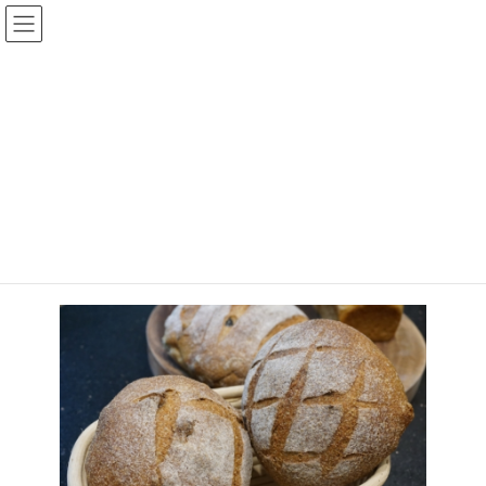
Skip
Skip
慈濟大學USR教學研究中心
to
to
the
the
content
Navigation
在地原料烘焙麵包
HOME
在地原料烘焙麵包
自己的店自己開，自己的貨自己進
；
賺錢不是唯一考量，但「永續
發展」是！