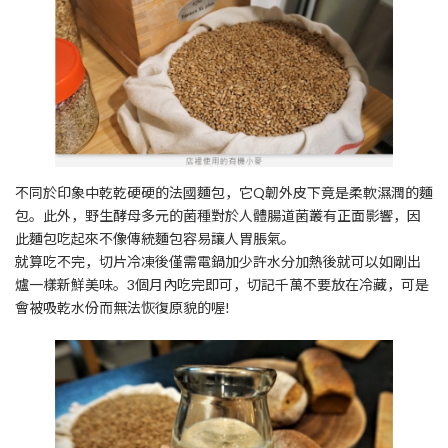
不同於印象中乾乾硬硬的法國麵包，它Q韌外皮下竟是柔軟濕潤的麵
包。此外，野生酵母多元的菌種對於人體腸道菌叢有正面影響，因
此麵包吃起來不像傳統麵包容易讓人胃脹氣。
就算吃不完，切片冷凍後僅需電鍋加少許水分加熱後就可以如剛出
爐一樣新鮮美味。3個月內吃完即可，切記千萬不要放在冷藏，可是
會被吸乾水份而無法恢復原貌的喔!