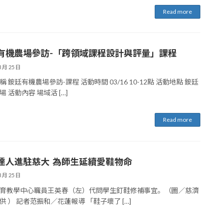
Read more
有機農場參訪-「跨領域課程設計與評量」課程
3 月 25 日
 銨廷有機農場參訪-課程 活動時間 03/16 10-12點 活動地點 銨廷
 活動內容 場域活 […]
Read more
達人進駐慈大 為師生延續愛鞋物命
3 月 25 日
育教學中心職員王英春（左）代問學生釘鞋修補事宜。（圖∕慈濟
供 ） 記者范振和∕花蓮報導 「鞋子壞了 […]