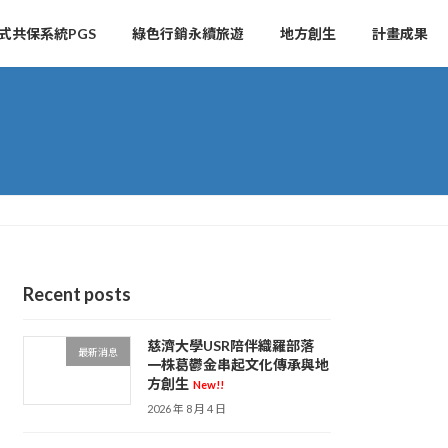
式共保系統PGS
綠色行銷永續旅遊
地方創生
計畫成果
Recent posts
慈濟大學USR陪伴織羅部落
最新消息
一株葛鬱金串起文化傳承與地
方創生
New!!
2026 年 8 月 4 日