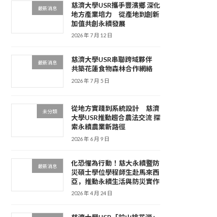
慈濟大學USR攜手豐濱鄉 深化
最新消息
地方產業培力 從產地到創新
加值共創永續發展
2026 年 7 月 12 日
慈濟大學USR串聯跨域夥伴
最新消息
共築花蓮食物森林合作網絡
2026 年 7 月 5 日
從地方實踐到系統設計 慈濟
未分類
大學USR推動趨合農法交流 探
索永續農業新路徑
2026 年 6 月 9 日
化恐懼為行動！慈大永續暨防
最新消息
災碩士學位學程師生赴馬來西
亞，推動永續生活與防災實作
2026 年 4 月 24 日