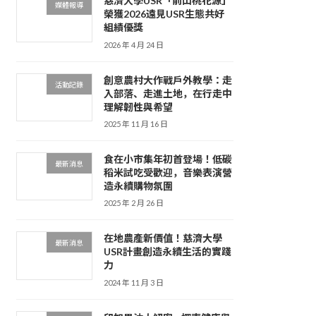
慈濟大學USR「前山桃花源」
媒體報導
榮獲2026遠見USR生態共好
組績優獎
2026 年 4 月 24 日
創意農村大作戰戶外教學：走
活動記錄
入部落、走進土地，在行走中
理解韌性與希望
2025 年 11 月 16 日
食在小市集年初首登場！低碳
最新消息
稻米試吃受歡迎，音樂表演營
造永續購物氛圍
2025 年 2 月 26 日
在地農產新價值！慈濟大學
最新消息
USR計畫創造永續生活的實踐
力
2024 年 11 月 3 日