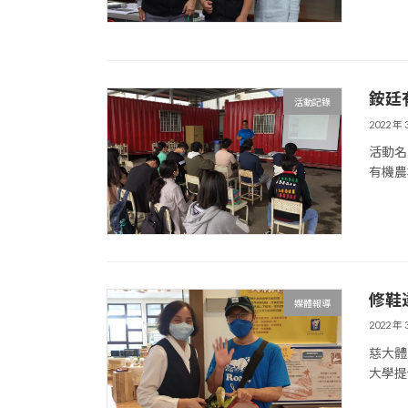
銨廷
活動記錄
2022 年 
活動名稱
有機農場
修鞋
媒體報導
2022 年 
慈大體
大學提