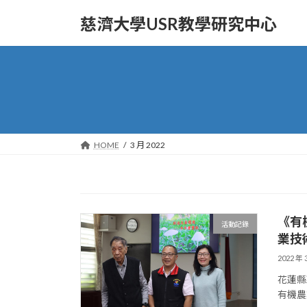
Skip
Skip
to
to
慈濟大學USR教學研究中心
the
the
content
Navigation
HOME
3 月 2022
《有
活動記錄
業技
2022 年 
花蓮縣
有機農業