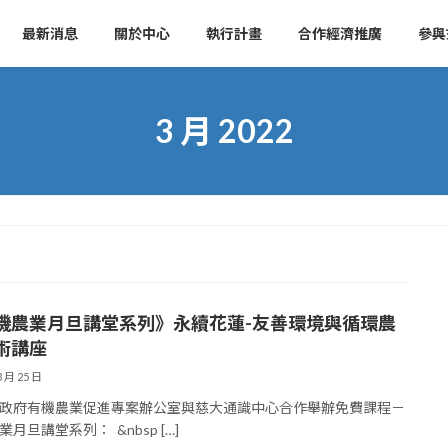
最新消息
關於中心
執行計畫
合作經濟推廣
參與
3 月 2022
機農業月旦講堂系列》永續花蓮-友善環境與循環農
術講座
3 月 25 日
政府有機農業促進專案辦公室與慈大通識中心合作舉辦免費課程－
月旦講堂系列： &nbsp […]