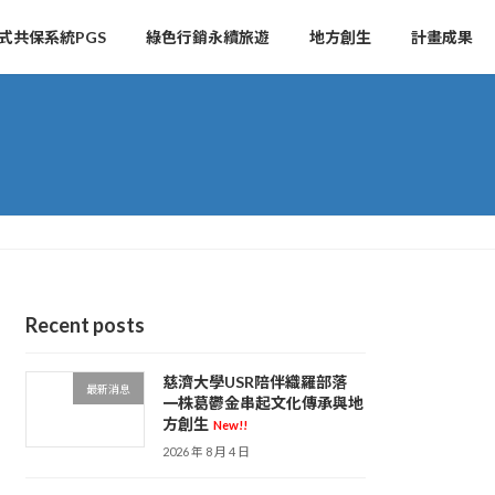
式共保系統PGS
綠色行銷永續旅遊
地方創生
計畫成果
Recent posts
慈濟大學USR陪伴織羅部落
最新消息
一株葛鬱金串起文化傳承與地
方創生
New!!
2026 年 8 月 4 日