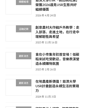
慈濟大學USR「前山桃花源」
媒體報導
榮獲2026遠見USR生態共好
組績優獎
2026 年 4 月 24 日
創意農村大作戰戶外教學：走
活動記錄
入部落、走進土地，在行走中
理解韌性與希望
2025 年 11 月 16 日
食在小市集年初首登場！低碳
最新消息
稻米試吃受歡迎，音樂表演營
造永續購物氛圍
2025 年 2 月 26 日
在地農產新價值！慈濟大學
最新消息
USR計畫創造永續生活的實踐
力
2024 年 11 月 3 日