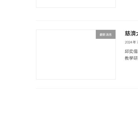
慈濟
最新消息
2024 年 
邱奕儒
教學研