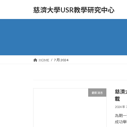
Skip
Skip
to
to
慈濟大學USR教學研究中心
the
the
content
Navigation
HOME
7 月 2024
慈濟
最新消息
載
2024 年 
為期一
成功舉