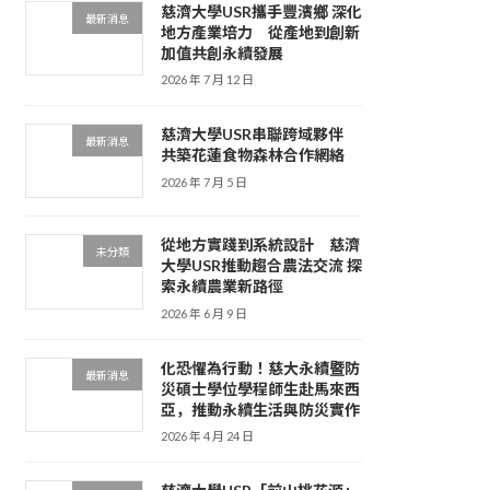
慈濟大學USR攜手豐濱鄉 深化
最新消息
地方產業培力 從產地到創新
加值共創永續發展
2026 年 7 月 12 日
慈濟大學USR串聯跨域夥伴
最新消息
共築花蓮食物森林合作網絡
2026 年 7 月 5 日
從地方實踐到系統設計 慈濟
未分類
大學USR推動趨合農法交流 探
索永續農業新路徑
2026 年 6 月 9 日
化恐懼為行動！慈大永續暨防
最新消息
災碩士學位學程師生赴馬來西
亞，推動永續生活與防災實作
2026 年 4 月 24 日