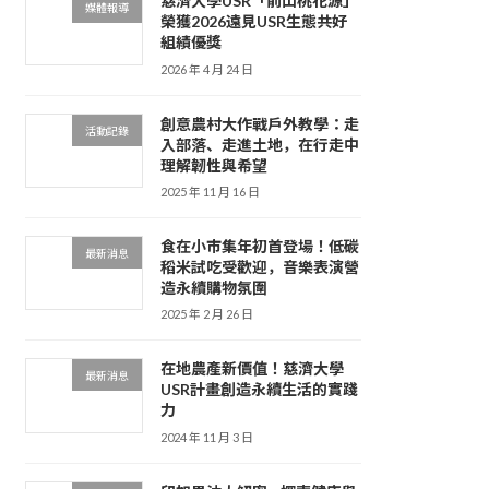
慈濟大學USR「前山桃花源」
媒體報導
榮獲2026遠見USR生態共好
組績優獎
2026 年 4 月 24 日
創意農村大作戰戶外教學：走
活動記錄
入部落、走進土地，在行走中
理解韌性與希望
2025 年 11 月 16 日
食在小市集年初首登場！低碳
最新消息
稻米試吃受歡迎，音樂表演營
造永續購物氛圍
2025 年 2 月 26 日
在地農產新價值！慈濟大學
最新消息
USR計畫創造永續生活的實踐
力
2024 年 11 月 3 日