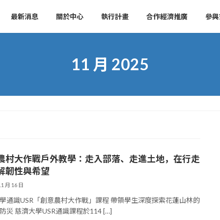
最新消息
關於中心
執行計畫
合作經濟推廣
參與
11 月 2025
農村大作戰戶外教學：走入部落、走進土地，在行走
解韌性與希望
11 月 16 日
學通識USR「創意農村大作戰」課程 帶領學生深度探索花蓮山林的
災 慈濟大學USR通識課程於114 […]