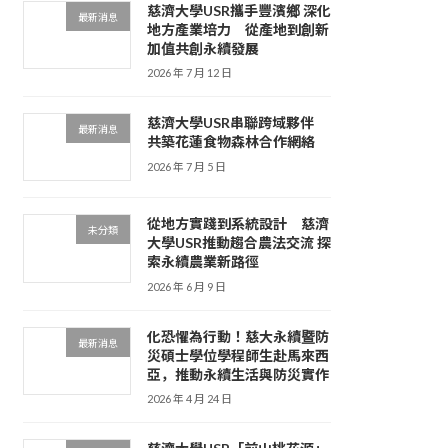
慈濟大學USR攜手豐濱鄉 深化
最新消息
地方產業培力 從產地到創新
加值共創永續發展
2026 年 7 月 12 日
慈濟大學USR串聯跨域夥伴
最新消息
共築花蓮食物森林合作網絡
2026 年 7 月 5 日
從地方實踐到系統設計 慈濟
未分類
大學USR推動趨合農法交流 探
索永續農業新路徑
2026 年 6 月 9 日
化恐懼為行動！慈大永續暨防
最新消息
災碩士學位學程師生赴馬來西
亞，推動永續生活與防災實作
2026 年 4 月 24 日