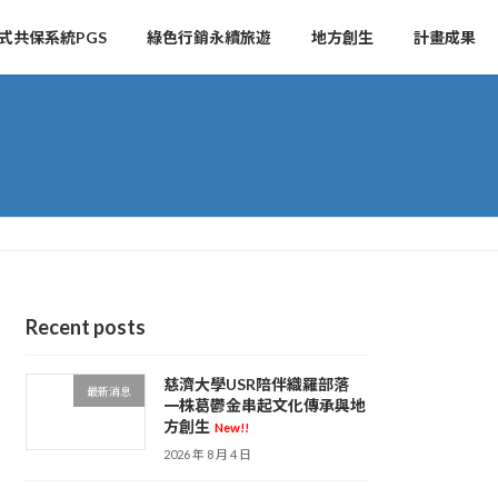
式共保系統PGS
綠色行銷永續旅遊
地方創生
計畫成果
Recent posts
慈濟大學USR陪伴織羅部落
最新消息
一株葛鬱金串起文化傳承與地
方創生
New!!
2026 年 8 月 4 日