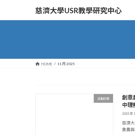
Skip
Skip
to
to
慈濟大學USR教學研究中心
the
the
content
Navigation
HOME
11 月 2025
創意
活動記錄
中理
2025 年 
慈濟大
食農與防