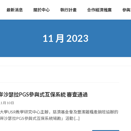
最新消息
關於中心
執行計畫
合作經濟推廣
參與
11 月 2023
岸沙瑟拉PGS參與式互保系統 審查通過
11 月 10 日
大學USR教學研究中心主辦，慈濟基金會及豐濱雜糧產銷班協辦的
岸沙瑟拉PGS參與式互保系統場勘」活動 […]