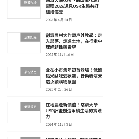
慈濟大學USR「前山桃花源」
媒體報導
榮獲2026遠見USR生態共好
組績優獎
2026 年 4 月 24 日
創意農村大作戰戶外教學：走
活動記錄
入部落、走進土地，在行走中
理解韌性與希望
2025 年 11 月 16 日
食在小市集年初首登場！低碳
最新消息
稻米試吃受歡迎，音樂表演營
造永續購物氛圍
2025 年 2 月 26 日
在地農產新價值！慈濟大學
最新消息
USR計畫創造永續生活的實踐
力
2024 年 11 月 3 日