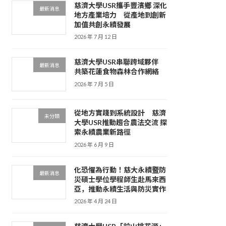
慈濟大學USR攜手豐濱鄉 深化
最新消息
地方產業培力 從產地到創新
加值共創永續發展
2026 年 7 月 12 日
慈濟大學USR串聯跨域夥伴
最新消息
共築花蓮食物森林合作網絡
2026 年 7 月 5 日
從地方實踐到系統設計 慈濟
未分類
大學USR推動趨合農法交流 探
索永續農業新路徑
2026 年 6 月 9 日
化恐懼為行動！慈大永續暨防
最新消息
災碩士學位學程師生赴馬來西
亞，推動永續生活與防災實作
2026 年 4 月 24 日