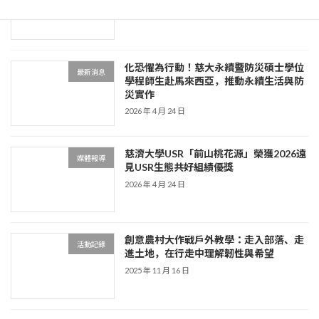
2026 年 6 月 9 日
化恐懼為行動！慈大永續暨防災碩士學位
最新消息
學程師生赴馬來西亞，推動永續生活與防
災實作
2026 年 4 月 24 日
慈濟大學USR「前山桃花源」榮獲2026遠
媒體報導
見USR生態共好組績優獎
2026 年 4 月 24 日
創意農村大作戰戶外教學：走入部落、走
活動記錄
進土地，在行走中理解韌性與希望
2025 年 11 月 16 日