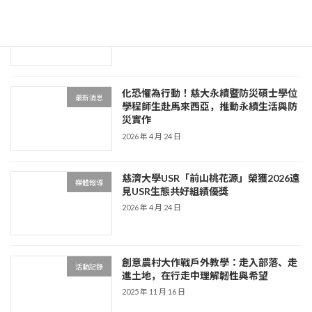
從地方實踐到系統設計 慈濟大學USR推
未分類
動趨合農法交流 探索永續農業新路徑
2026 年 6 月 9 日
化恐懼為行動！慈大永續暨防災碩士學位
最新消息
學程師生赴馬來西亞，推動永續生活與防
災實作
2026 年 4 月 24 日
慈濟大學USR「前山桃花源」榮獲2026遠
媒體報導
見USR生態共好組績優獎
2026 年 4 月 24 日
創意農村大作戰戶外教學：走入部落、走
活動記錄
進土地，在行走中理解韌性與希望
2025 年 11 月 16 日